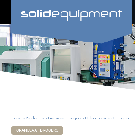
Skip
to
content
Home
»
Producten
»
Granulaat Drogers
»
Helios granulaat drogers
GRANULAAT DROGERS