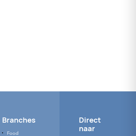
Branches
Direct
naar
Food