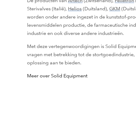
De producten van
Artech
(Zwitserland),
Pelletron
Sterivalves
(Italië),
Helios
(Duitsland),
GKM
(Duits
worden onder andere ingezet in de kunststof-pro
levensmiddelen productie, de farmaceutische indu
industrie en ook diverse andere industrieën.
Met deze vertegenwoordigingen is Solid Equipmen
vragen met betrekking tot de stortgoedindustrie
oplossing aan te bieden.
Meer over Solid Equipment