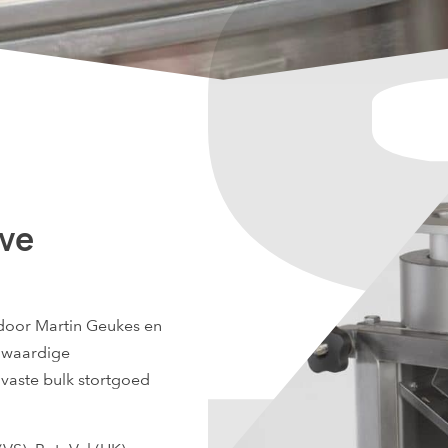
eve
 door Martin Geukes en
gwaardige
 vaste bulk stortgoed