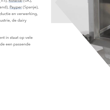
(VS),
RotaVal
(UK),
land),
Payper
(Spanje),
ductie en verwerking,
strie, de dairy
t in staat op vele
, de een passende