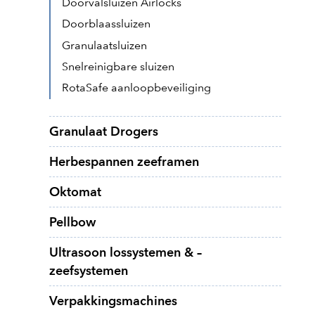
Doorvalsluizen Airlocks
Doorblaassluizen
Granulaatsluizen
Snelreinigbare sluizen
RotaSafe aanloopbeveiliging
Granulaat Drogers
Herbespannen zeeframen
Oktomat
Pellbow
Ultrasoon lossystemen & –
zeefsystemen
Verpakkingsmachines