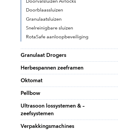
Doorvalsluizen Airlocks
Doorblaassluizen
Granulaatsluizen
Snelreinigbare sluizen
RotaSafe aanloopbeveiliging
Granulaat Drogers
Herbespannen zeeframen
Oktomat
Pellbow
Ultrasoon lossystemen & –
zeefsystemen
Verpakkingsmachines