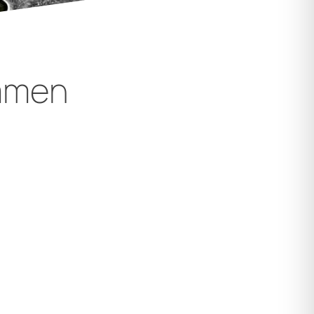
amen
eframen
amen levert Solid Equipment nieuwe zeeframen maar ook
de zeeframen. De mogelijke uitvoering zijn zeer divers
eiten leverbaar zijn van RVS AISI 304 en AISI 316 maar