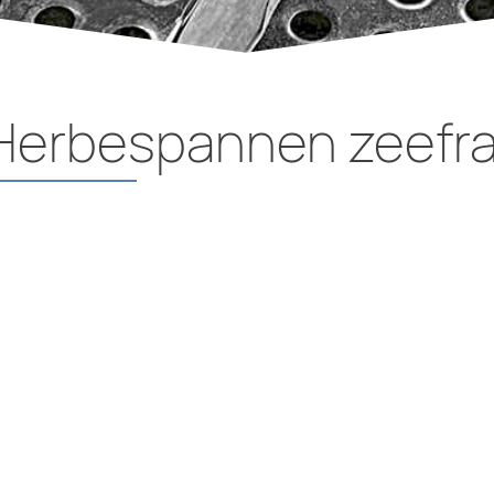
Herbespannen zeefr
HERBESPANNEN ZEEFRAMEN
Herbespannen ze
Voor de verschillende zeefr
her-bespanningen van bestaan
waarbij allerhande gaaskwalit