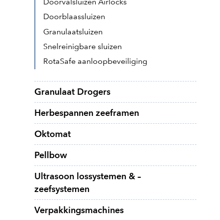
Doorvalsluizen Airlocks
Doorblaassluizen
Granulaatsluizen
Snelreinigbare sluizen
RotaSafe aanloopbeveiliging
Granulaat Drogers
Herbespannen zeeframen
Oktomat
Pellbow
Ultrasoon lossystemen & –
zeefsystemen
Verpakkingsmachines