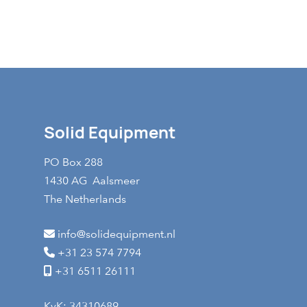
korrelvormige product
materiaal of vervuili
200 t/uur afhankelijk 
Korrelgroottescheidin
Solid Equipment
PO Box 288
1430 AG Aalsmeer
The Netherlands
info@solidequipment.nl
+31 23 574 7794
+31 6511 26111
KvK: 34310689