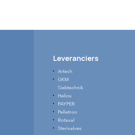
en en vast vloeistof scheidingen met een gering aandeel gro
ng Korrelgroottes: 1 micron tot 20 mm Capaciteiten: 1kg/uur -
van machinegrootte Stortgewichten: 200 - 10000 gr./liter
g: 20 micron tot 20 mm Aantal zeefdekken: 1 -...
Leveranciers
Artech
GKM
Siebtechnik
Helios
PAYPER
Pelletron
Rotaval
Sterivalves